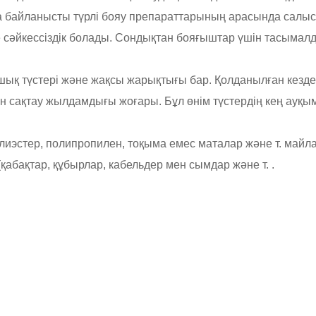
а байланысты түрлі бояу препараттарының арасында салысты
е сәйкессіздік болады. Сондықтан бояғыштар үшін тасыма
ашық түстері және жақсы жарықтығы бар. Қолданылған кезд
ігін сақтау жылдамдығы жоғары. Бұл өнім түстердің кең ау
лиэстер, полипропилен, тоқыма емес маталар және т. майл
(қабақтар, құбырлар, кабельдер мен сымдар және т. .