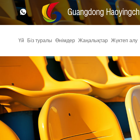
Үй
Біз туралы
Өнімдер
Жаңалықтар
Жүктеп алу