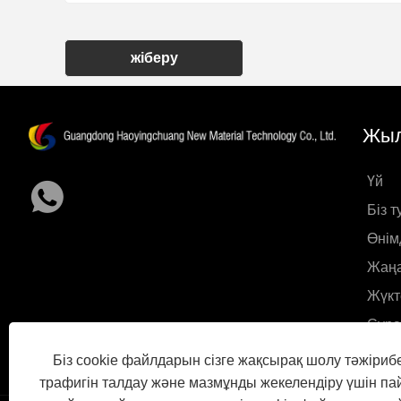
жіберу
Жыл
Үй
Біз 
Өнім
Жаңа
Жүкт
Сұра
Бізб
Біз cookie файлдарын сізге жақсырақ шолу тәжірибе
трафигін талдау және мазмұнды жекелендіру үшін п