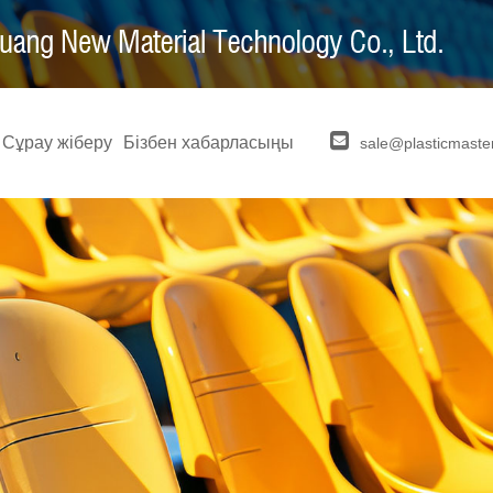
Сұрау жіберу
Бізбен хабарласыңы
sale@plasticmaste