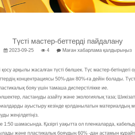
Түсті мастер-беттерді пайдалану
2023-09-25
4
Маған хабарлама қалдырыңыз
і қосу арқылы жасалған түсті бөлшек. Түс мастер-бетіндегі
тердің концентрациясы 50%-дан 80%-ға дейін болады. Түсті
ластикалық бояу үшін тамаша дисперстілікке ие.
лшектер, ластануды азайту және экологиялық таза; Шикіза
атериалдарды ауыстыру кезінде қолданылатын материалдың м
уды жеңілдетіңіз.
е 1:50 шамасында. Қазіргі уақытта ол пленкаларда, кабель
ады және пластикалық бояудың 60% -дан астамын құрайтын 