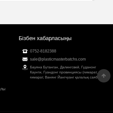
Бізбен хабарласыңы
0752-8182388
sale@plasticmasterbatchs.com
Бауяна Бутанган, Далингсвей, Гуданонг
Каунти, Гуандонг провинциясы (ғимарат, 38
ғимарат, Ванянг Йангчуанг қалалық саябақ)
алы