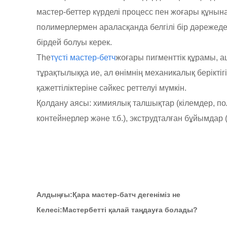
мастер-беттер күрделі процесс пен жоғары құнын
полимерлермен араласқанда белгілі бір дәрежед
бірдей болуы керек.
The
түсті мастер-бетч
жоғары пигменттік құрамы, 
тұрақтылыққа ие, ал өнімнің механикалық берікт
қажеттіліктеріне сәйкес реттелуі мүмкін.
Қолдану аясы: химиялық талшықтар (кілемдер, по
контейнерлер және т.б.), экструдталған бұйымдар 
Алдыңғы:
Қара мастер-батч дегеніміз не
Келесі:
Мастербетті қалай таңдауға болады?