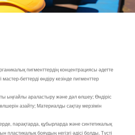
 органикалық пигменттердің концентрациясы әдетте
 мастер-беттерді өндіру кезінде пигменттер
тты ыңғайлы араластыру және дәл өлшеу; Өндіріс
өлшерін азайту; Материалды сақтау мерзімін
дерде, парақтарда, құбырларда және синтетикалық
пластикалық бояудың негізгі әдісі болды. Түсті