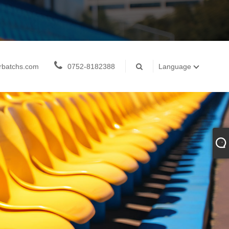
rbatchs.com
0752-8182388
Language