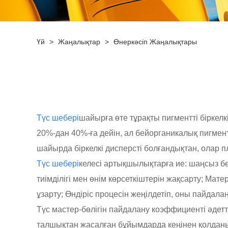
Үй
>
Жаңалықтар
>
Өнеркәсіп Жаңалықтары
Түс шебері
шайырға өте тұрақты пигментті біркелк
20%-дан 40%-ға дейін, ал бейорганикалық пигмент
шайырда біркелкі дисперсті болғандықтан, олар п
Түс шебері
келесі артықшылықтарға ие: шаңсыз бө
тиімділігі мен өнім көрсеткіштерін жақсарту; М
ұзарту; Өндіріс процесін жеңілдетіп, оны пайдалан
Түс мастер-бөлігін пайдалану коэффициенті әдетт
талшықтан жасалған бұйымдарда кеңінен қолданыл