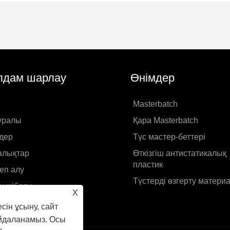
дам шарлау
Өнімдер
Masterbatch
туралы
Қара Masterbatch
дер
Түс мастер-беттері
лықтар
Өткізгіш антистатикалық
пластик
еп алу
Түстерді өзгерту матери
у жіберу
X
ен хабарласыңы
сін ұсыну, сайт
айдаланамыз. Осы