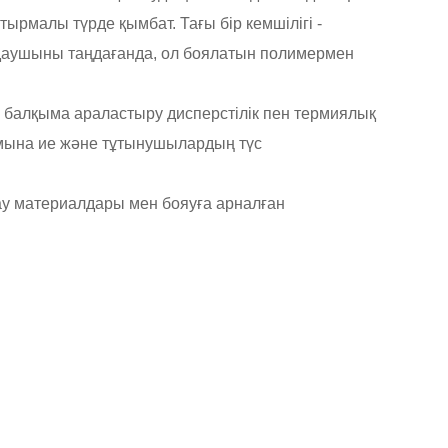
рмалы түрде қымбат. Тағы бір кемшілігі -
лдаушыны таңдағанда, ол боялатын полимермен
е балқыма араластыру дисперстілік пен термиялық
қымына ие және тұтынушылардың түс
ау материалдары мен бояуға арналған