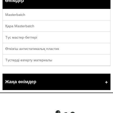
Өнімдер
Masterbatch
Қара Masterbatch
Түс мастер-беттері
Өткізгіш антистатикалық пластик
Түстерді өзгерту материалы
Жаңа өнімдер