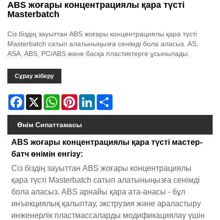
ABS жоғары концентрациялы қара түсті
Masterbatch
Сіз біздің зауыттан ABS жоғары концентрациялы қара түсті
Masterbatch сатып алатыныңызға сенімді бола аласыз. AS,
ASA, ABS, PC/ABS және басқа пластиктерге ұсынылады.
Сұрау жіберу
Facebook
X
WhatsApp
Pinterest
LinkedIn
Share
Өнім Сипаттамасы
ABS жоғары концентрациялы қара түсті мастер-
батч өнімін енгізу:
Сіз біздің зауыттан ABS жоғары концентрациялы
қара түсті Masterbatch сатып алатыныңызға сенімді
бола аласыз. ABS арнайы қара ата-анасы - бұл
инъекциялық қалыптау, экструзия және араластыру
инженерлік пластмассаларды модификациялау үшін