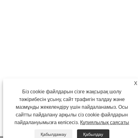
X
Біз cookie файлдарын сізге жақсырақ шолу
тәжірибесін ұсыну, сайт трафигін талдау және
мазмұнды жекелендіру үшін пайдаланамыз. Осы
сайтты пайдалану арқылы сіз cookie файлдарын
пайдалануымызға келісесіз.
Құпиялылық саясаты
Қабылдамау
Қабылдау