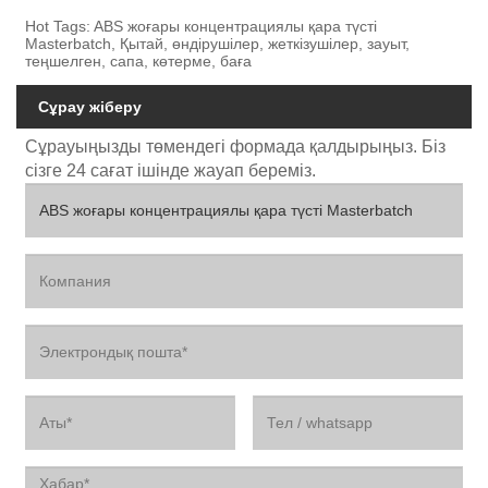
Hot Tags: ABS жоғары концентрациялы қара түсті
Masterbatch, Қытай, өндірушілер, жеткізушілер, зауыт,
теңшелген, сапа, көтерме, баға
Сұрау жіберу
Сұрауыңызды төмендегі формада қалдырыңыз. Біз
сізге 24 сағат ішінде жауап береміз.