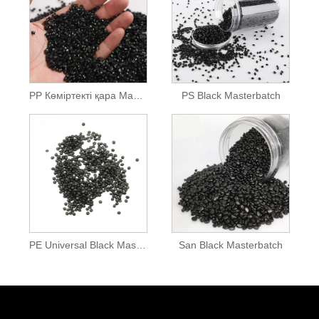
PP Көміртекті қара Мастербетч
PS Black Masterbatch
PE Universal Black Masterbatch
San Black Masterbatch