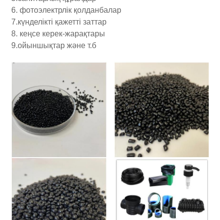
6. фотоэлектрлік қолданбалар
7.күнделікті қажетті заттар
8. кеңсе керек-жарақтары
9.ойыншықтар және т.б