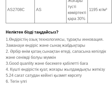
Жоғары
түсті
AS2708C
AS
1195 кг/м³
көміртекті
қара 30%
Неліктен бізді таңдайсыз?
1.Өндірістің озық технологиясы, тұрақты инновация.
Заманауи өндіріс және сынақ жабдықтары
2. Әрбір өнім қатаң сынақтан өтеді, сапасына кепілдік
және сенімді болуы мүмкін
3.Good quanlity және бәсекеге қабілетті баға
4. Күшті өндірістік қуат, жоғары жылдамдықты жеткізу
5.24 сағат сатудан кейінгі қызмет көрсету
6. Тегін үлгі