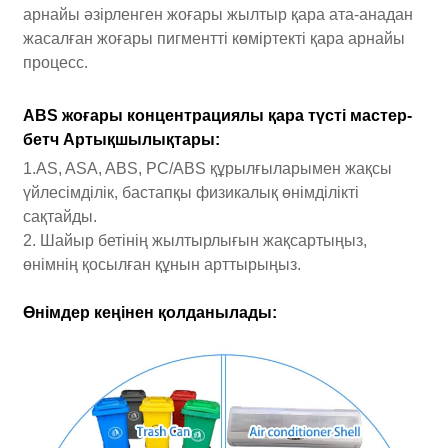
арнайы әзірленген жоғары жылтыр қара ата-анадан
жасалған жоғары пигментті көміртекті қара арнайы
процесс.
ABS жоғары концентрациялы қара түсті мастер-
бетч Артықшылықтары:
1.AS, ASA, ABS, PC/ABS құрылғыларымен жақсы
үйлесімділік, бастапқы физикалық өнімділікті
сақтайды.
2. Шайыр бетінің жылтырлығын жақсартыңыз,
өнімнің қосылған құнын арттырыңыз.
Өнімдер кеңінен қолданылады: