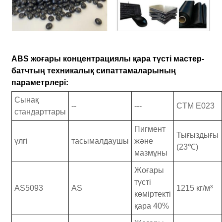
ABS жоғары концентрациялы қара түсті мастер-
батчтың техникалық сипаттамаларының
параметрлері:
Сынақ
--
---
CTM E023
стандарттары
Пигмент
Тығыздығы
үлгі
тасымалдаушы
және
(23℃)
мазмұны
Жоғары
түсті
AS5093
AS
1215 кг/м³
көміртекті
қара 40%