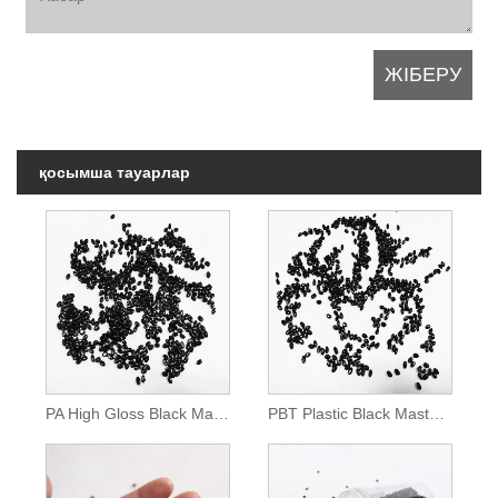
қосымша тауарлар
PA High Gloss Black Masterbatch
PBT Plastic Black Masterbatch