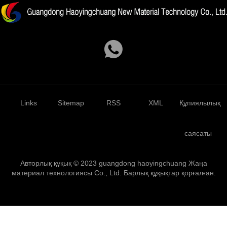
Links
Sitemap
RSS
XML
Құпиялылық
саясаты
Авторлық құқық © 2023 guangdong haoyingchuang Жаңа
материал технологиясы Co., Ltd. Барлық құқықтар қорғалған.