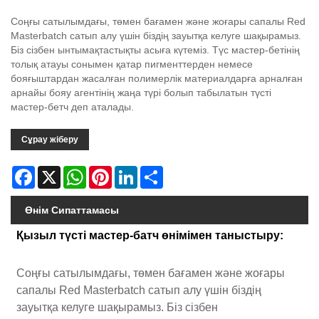
Соңғы сатылымдағы, төмен бағамен және жоғары сапалы Red
Masterbatch сатып алу үшін біздің зауытқа келуге шақырамыз.
Біз сізбен ынтымақтастықты асыға күтеміз. Түс мастер-бетінің
толық атауы сонымен қатар пигменттерден немесе
бояғыштардан жасалған полимерлік материалдарға арналған
арнайы бояу агентінің жаңа түрі болып табылатын түсті
мастер-бетч деп аталады.
Сұрау жіберу
Facebook
X
WhatsApp
Pinterest
LinkedIn
Share
Өнім Сипаттамасы
Қызыл түсті мастер-батч өнімімен таныстыру:
Соңғы сатылымдағы, төмен бағамен және жоғары
сапалы Red Masterbatch сатып алу үшін біздің
зауытқа келуге шақырамыз. Біз сізбен