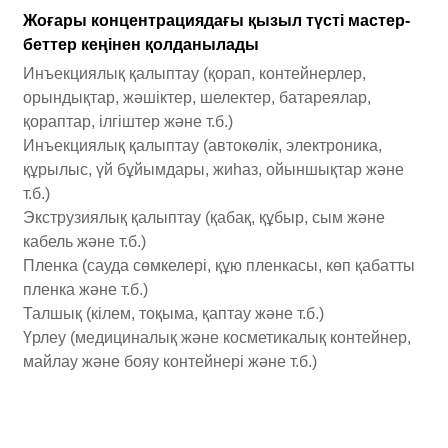
Жоғары концентрациядағы қызыл түсті мастер-
беттер кеңінен қолданылады
Инъекциялық қалыптау (қорап, контейнерлер,
орындықтар, жәшіктер, шелектер, батареялар,
қораптар, ілгіштер және т.б.)
Инъекциялық қалыптау (автокөлік, электроника,
құрылыс, үй бұйымдары, жиһаз, ойыншықтар және
т.б.)
Экструзиялық қалыптау (қабақ, құбыр, сым және
кабель және т.б.)
Пленка (сауда сөмкелері, құю пленкасы, көп қабатты
пленка және т.б.)
Талшық (кілем, тоқыма, қаптау және т.б.)
Үрлеу (медициналық және косметикалық контейнер,
майлау және бояу контейнері және т.б.)