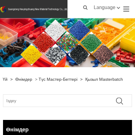
Language
Үй
>
Өнімдер
>
Түс Мастер-Беттері
>
Қызыл Masterbatch
Өнімдер