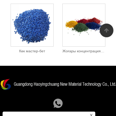
Көк мастер-бет
Жоғары концентрациялы түсті Masterbatch
X