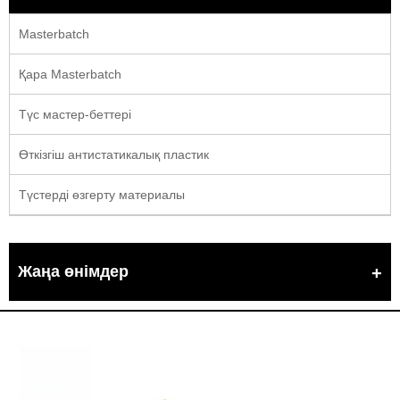
Masterbatch
Қара Masterbatch
Түс мастер-беттері
Өткізгіш антистатикалық пластик
Түстерді өзгерту материалы
Жаңа өнімдер