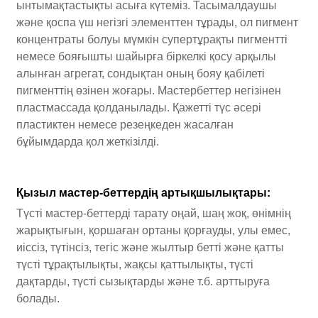
ынтымақтастықты асыға күтеміз. Тасымалдаушы
және қоспа үш негізгі элементтен тұрады, ол пигмент
концентраты болуы мүмкін супертұрақты пигментті
немесе бояғышты шайырға біркелкі қосу арқылы
алынған агрегат, сондықтан оның бояу қабілеті
пигменттің өзінен жоғары. Мастербеттер негізінен
пластмассада қолданылады. Қажетті түс әсері
пластиктен немесе резеңкеден жасалған
бұйымдарда қол жеткізілді.
Қызыл мастер-беттердің артықшылықтары:
Түсті мастер-беттерді тарату оңай, шаң жоқ, өнімнің
жарықтығын, қоршаған ортаны қорғауды, улы емес,
иіссіз, түтінсіз, тегіс және жылтыр бетті және қатты
түсті тұрақтылықты, жақсы қаттылықты, түсті
дақтарды, түсті сызықтарды және т.б. арттыруға
болады.