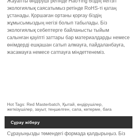
Жауапты өндіруші ретінде HaoYing біздің негізгі
экологиялық саясатымыз ретінде RoHS-ті қатаң
ұстанады. Қоршаған ортаны қорғау біздің
жұмысымыздың негізі болып табылады. Біз
экологиялық себептерге байланысты тыйым
салынған қауіпті заттары бар материалдарды немесе
өнімдерді ешқашан сатып алмауға, пайдаланбауға,
жасамауға немесе сатпауға міндеттенеміз.
Hot Tags: Red Masterbatch, Қытай, өндірушілер,
жеткізушілер, зауыт, теңшелген, сапа, көтерме, баға
Сұрау жіберу
Сұрауыңызды төмендегі формада қалдырыңыз. Біз