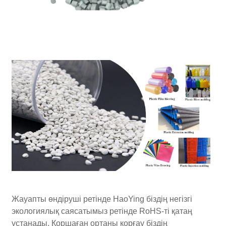
Жауапты өндіруші ретінде HaoYing біздің негізгі
экологиялық саясатымыз ретінде RoHS-ті қатаң
ұстанады. Қоршаған ортаны қорғау біздің