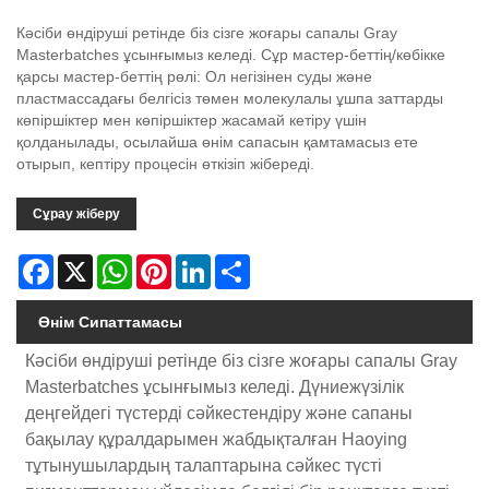
Кәсіби өндіруші ретінде біз сізге жоғары сапалы Gray
Masterbatches ұсынғымыз келеді. Сұр мастер-беттің/көбікке
қарсы мастер-беттің рөлі: Ол негізінен суды және
пластмассадағы белгісіз төмен молекулалы ұшпа заттарды
көпіршіктер мен көпіршіктер жасамай кетіру үшін
қолданылады, осылайша өнім сапасын қамтамасыз ете
отырып, кептіру процесін өткізіп жібереді.
Сұрау жіберу
Facebook
X
WhatsApp
Pinterest
LinkedIn
Share
Өнім Сипаттамасы
Кәсіби өндіруші ретінде біз сізге жоғары сапалы Gray
Masterbatches ұсынғымыз келеді. Дүниежүзілік
деңгейдегі түстерді сәйкестендіру және сапаны
бақылау құралдарымен жабдықталған Haoying
тұтынушылардың талаптарына сәйкес түсті