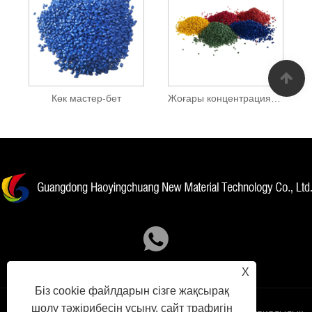
Көк мастер-бет
Жоғары концентрациялы түсті Masterbatch
X
Біз cookie файлдарын сізге жақсырақ
шолу тәжірибесін ұсыну, сайт трафигін