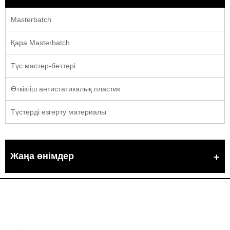
Masterbatch
Қара Masterbatch
Түс мастер-беттері
Өткізгіш антистатикалық пластик
Түстерді өзгерту материалы
Жаңа өнімдер