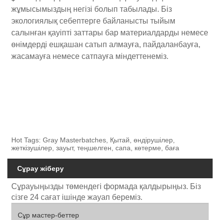
жұмысымыздың негізі болып табылады. Біз
экологиялық себептерге байланысты тыйым
салынған қауіпті заттары бар материалдарды немесе
өнімдерді ешқашан сатып алмауға, пайдаланбауға,
жасамауға немесе сатпауға міндеттенеміз.
Hot Tags: Gray Masterbatches, Қытай, өндірушілер,
жеткізушілер, зауыт, теңшелген, сапа, көтерме, баға
Сұрау жіберу
Сұрауыңызды төмендегі формада қалдырыңыз. Біз
сізге 24 сағат ішінде жауап береміз.