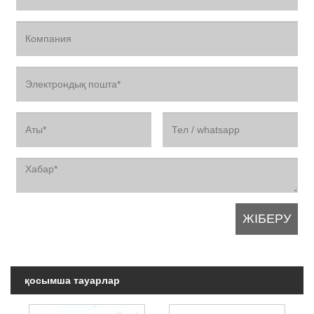
қосымша тауарлар