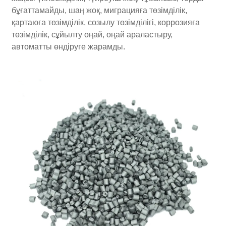
бұғаттамайды, шаң жоқ, миграцияға төзімділік,
қартаюға төзімділік, созылу төзімділігі, коррозияға
төзімділік, сұйылту оңай, оңай араластыру,
автоматты өндіруге жарамды.