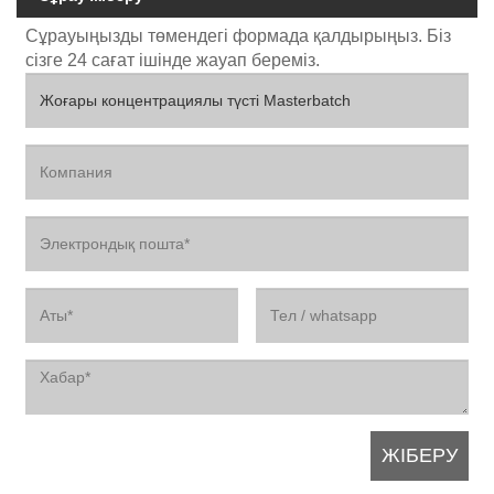
Сұрауыңызды төмендегі формада қалдырыңыз. Біз
сізге 24 сағат ішінде жауап береміз.