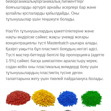
бейорганикалық/органикалық пигменттер/
бояғыштарды әртүрлі арнайы әсерлері бар және
қолайлы қоспаларды қабылдайды. Оны
тұтынушылар үшін теңшеуге болады.
HaoYin тұтынушылардың қажеттіліктеріне және
нақты өндіріске сәйкес жақсы үнемді жоғары
концентрациялы түсті Masterbatch шығара алады.
Қазіргі уақытта бұл пластикті бояудың негізгі әдісі.
Түсті мастер-беттерді белгілі бір пропорцияға (әдетте
1-5%) сәйкес басқа шикізатпен араластыру керек,
содан кейін оны пластикалық өнімдерді бояу үшін
тұтынушылардың пластиктің түсіне деген
талаптарына жету үшін тікелей пайдалануға болады.