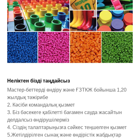
Неліктен бізді таңдайсыз
Мастер-беттерді өндіру және ҒЗТКЖ бойынша 1,20
жылдық тәжірибе
2. Кәсіби командалық қызмет
3. Біз бәсекеге қабілетті бағамен сауда жасайтын
делдалсыз өндірушілерміз
4. Сіздің талаптарыңызға сәйкес теңшелген қызмет
5.Жетілдірілген сынақ және өндірістік жабдықтар