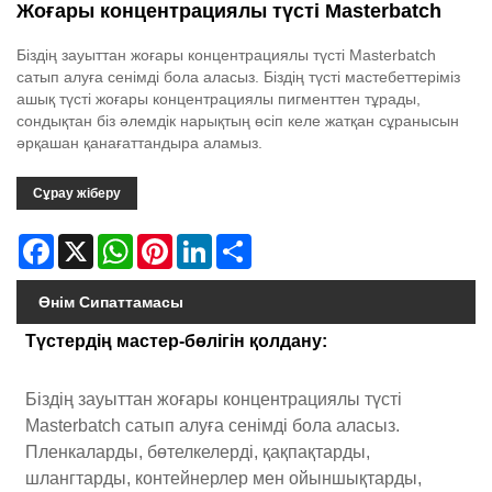
Жоғары концентрациялы түсті Masterbatch
Біздің зауыттан жоғары концентрациялы түсті Masterbatch
сатып алуға сенімді бола аласыз. Біздің түсті мастебеттеріміз
ашық түсті жоғары концентрациялы пигменттен тұрады,
сондықтан біз әлемдік нарықтың өсіп келе жатқан сұранысын
әрқашан қанағаттандыра аламыз.
Сұрау жіберу
Facebook
X
WhatsApp
Pinterest
LinkedIn
Share
Өнім Сипаттамасы
Түстердің мастер-бөлігін қолдану:
Біздің зауыттан жоғары концентрациялы түсті
Masterbatch сатып алуға сенімді бола аласыз.
Пленкаларды, бөтелкелерді, қақпақтарды,
шлангтарды, контейнерлер мен ойыншықтарды,