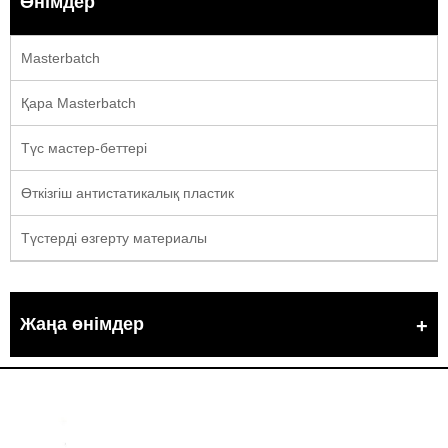
Өнімдер
Masterbatch
Қара Masterbatch
Түс мастер-беттері
Өткізгіш антистатикалық пластик
Түстерді өзгерту материалы
Жаңа өнімдер