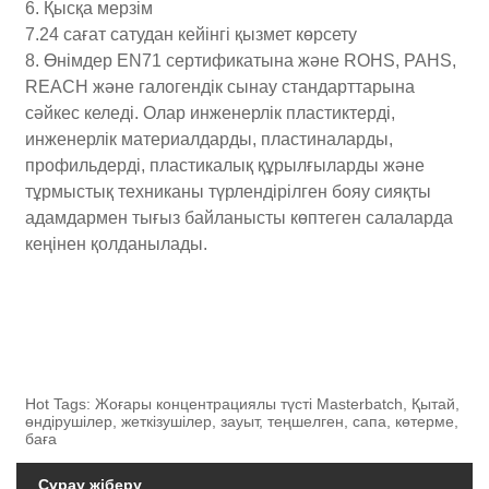
6. Қысқа мерзім
7.24 сағат сатудан кейінгі қызмет көрсету
8. Өнімдер EN71 сертификатына және ROHS, PAHS,
REACH және галогендік сынау стандарттарына
сәйкес келеді. Олар инженерлік пластиктерді,
инженерлік материалдарды, пластиналарды,
профильдерді, пластикалық құрылғыларды және
тұрмыстық техниканы түрлендірілген бояу сияқты
адамдармен тығыз байланысты көптеген салаларда
кеңінен қолданылады.
Hot Tags: Жоғары концентрациялы түсті Masterbatch, Қытай,
өндірушілер, жеткізушілер, зауыт, теңшелген, сапа, көтерме,
баға
Сұрау жіберу