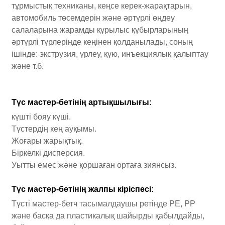
тұрмыстық техниканы, кеңсе керек-жарақтарын,
автомобиль төсемдерін және әртүрлі өңдеу
салаларына жарамды құрылыс құбырларының
әртүрлі түрлерінде кеңінен қолданылады, соның
ішінде: экструзия, үрлеу, құю, инъекциялық қалыптау
және т.б.
Түс мастер-бетінің артықшылығы:
күшті бояу күші.
Түстердің кең ауқымы.
Жоғары жарықтық.
Біркелкі дисперсия.
Уытты емес және қоршаған ортаға зиянсыз.
Түс мастер-бетінің жалпы кіріспесі:
Түсті мастер-бетч тасымалдаушы ретінде PE, PP
және басқа да пластикалық шайырды қабылдайды,